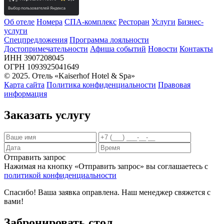
Об отеле
Номера
СПА-комплекс
Ресторан
Услуги
Бизнес-
услуги
Спецпредложения
Программа лояльности
Достопримечательности
Афиша событий
Новости
Контакты
ИНН 3907208045
ОГРН 1093925041649
© 2025. Отель «Kaiserhof Hotel & Spa»
Карта сайта
Политика конфиденциальности
Правовая
информация
Заказать услугу
Отправить запрос
Нажимая на кнопку «Отправить запрос» вы соглашаетесь с
политикой конфиденциальности
Спасибо! Ваша заявка оправлена. Наш менеджер свяжется с
вами!
Забронировать стол