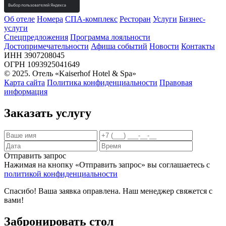
Об отеле
Номера
СПА-комплекс
Ресторан
Услуги
Бизнес-
услуги
Спецпредложения
Программа лояльности
Достопримечательности
Афиша событий
Новости
Контакты
ИНН 3907208045
ОГРН 1093925041649
© 2025. Отель «Kaiserhof Hotel & Spa»
Карта сайта
Политика конфиденциальности
Правовая
информация
Заказать услугу
Отправить запрос
Нажимая на кнопку «Отправить запрос» вы соглашаетесь с
политикой конфиденциальности
Спасибо! Ваша заявка оправлена. Наш менеджер свяжется с
вами!
Забронировать стол