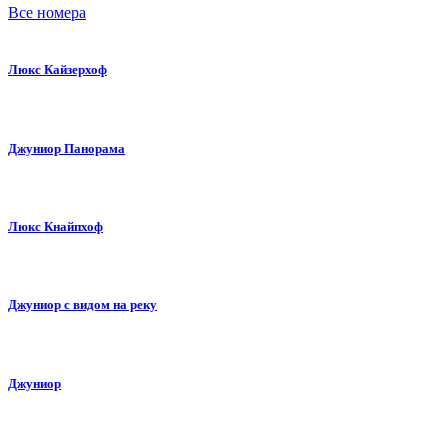
Все номера
Люкс Кайзерхоф
Джуниор Панорама
Люкс Кнайпхоф
Джуниор с видом на реку
Джуниор