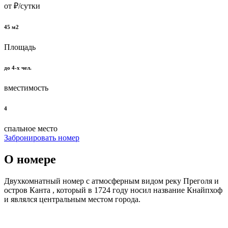
от
₽/сутки
45 м2
Площадь
до 4-х чел.
вместимость
4
спальное место
Забронировать номер
О номере
Двухкомнатный номер с атмосферным видом реку Преголя и
остров Канта , который в 1724 году носил название Кнайпхоф
и являлся центральным местом города.