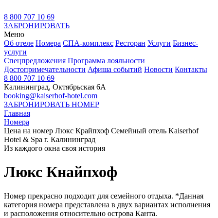
8 800 707 10 69
ЗАБРОНИРОВАТЬ
Меню
Об отеле
Номера
СПА-комплекс
Ресторан
Услуги
Бизнес-
услуги
Спецпредложения
Программа лояльности
Достопримечательности
Афиша событий
Новости
Контакты
8 800 707 10 69
Калининград, Октябрьская 6А
booking@kaiserhof-hotel.com
ЗАБРОНИРОВАТЬ НОМЕР
Главная
Номера
Цена на номер Люкс Крайпхоф Семейный отель Kaiserhof
Hotel & Spa г. Калининград
Из каждого окна своя история
Люкс Кнайпхоф
Номер прекрасно подходит для семейного отдыха. *Данная
категория номера представлена в двух вариантах исполнения
и расположения относительно острова Канта.